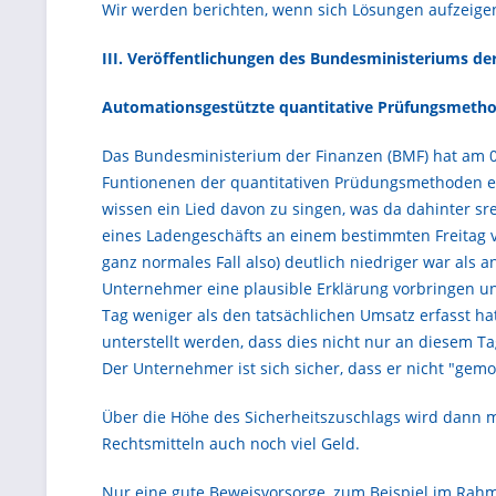
Wir werden berichten, wenn sich Lösungen aufzeige
III. Veröffentlichungen des Bundesministeriums de
Automationsgestützte quantitative Prüfungsmetho
Das Bundesministerium der Finanzen (BMF) hat am 05
Funtionenen der quantitativen Prüdungsmethoden er
wissen ein Lied davon zu singen, was da dahinter sre
eines Ladengeschäfts an einem bestimmten Freitag vo
ganz normales Fall also) deutlich niedriger war als
Unternehmer eine plausible Erklärung vorbringen un
Tag weniger als den tatsächlichen Umsatz erfasst h
unterstellt werden, dass dies nicht nur an diesem 
Der Unternehmer ist sich sicher, dass er nicht "gem
Über die Höhe des Sicherheitszuschlags wird dann m
Rechtsmitteln auch noch viel Geld.
Nur eine gute Beweisvorsorge, zum Beispiel im Rah