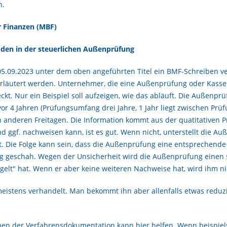
n.
r Finanzen (MBF)
den in der steuerlichen Außenprüfung
.09.2023 unter dem oben angeführten Titel ein BMF-Schreiben ve
läutert werden. Unternehmer, die eine Außenprüfung oder Kasse
ckt. Nur ein Beispiel soll aufzeigen, wie das abläuft. Die Außenpr
r 4 Jahren (Prüfungsumfang drei Jahre, 1 Jahr liegt zwischen Prü
 an anderen Freitagen. Die Information kommt aus der quatitativen
d ggf. nachweisen kann, ist es gut. Wenn nicht, unterstellt die 
at. Die Folge kann sein, dass die Außenprüfung eine entsprechen
Tag geschah. Wegen der Unsicherheit wird die Außenprüfung einen
ogelt" hat. Wenn er aber keine weiteren Nachweise hat, wird ihm ni
eistens verhandelt. Man bekommt ihn aber allenfalls etwas reduzie
men der Verfahrensdokumentation kann hier helfen. Wenn beispiel