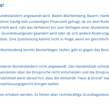
ig?
 Bundesländern angewandt wird. Baden-Württemberg, Bayern, Ham
ührer häufig vom zuständigen Finanzamt gefragt, ob sie dem Ruhe
ilt wird, ruht das Verfahren bis zum Vorliegen einer Musterents
s Grundsteuergesetz geändert wird oder ob sich andere Änderung
ben. Eine Zustimmung kommt nicht in Frage, wenn ein gerichtlich
ürttemberg bereits Musterklagen laufen, gibt es gegen das Bunde
anderen Bundesländern nicht angewandt. Das Handelsblatt schreib
 Finanzämter über die Einsprüche nicht entscheiden und die Einsp
elsblatt weist darauf hin, dass die Verbände "Haus & Grund" sow
sverfassungsgericht bringen wollen.
n erhoben werden. Es fehlen aber rechtskräftige Grundlagenbesch