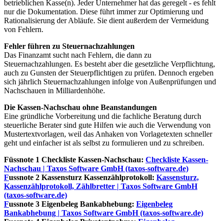
betrieblichen Kasse(n). Jeder Unternehmer hat das geregelt - es fehlt
nur die Dokumentation. Diese führt immer zur Optimierung und
Rationalisierung der Abläufe. Sie dient außerdem der Vermeidung
von Fehlern.
Fehler führen zu Steuernachzahlungen
Das Finanzamt sucht nach Fehlern, die dann zu
Steuernachzahlungen. Es besteht aber die gesetzliche Verpflichtung,
auch zu Gunsten der Steuerpflichtigen zu prüfen. Dennoch ergeben
sich jährlich Steuernachzahlungen infolge von Außenprüfungen und
Nachschauen in Milliardenhöhe.
Die Kassen-Nachschau ohne Beanstandungen
Eine gründliche Vorbereitung und die fachliche Beratung durch
steuerliche Berater sind gute Hilfen wie auch die Verwendung von
Mustertextvorlagen, weil das Anhaken von Vorlagetexten schneller
geht und einfacher ist als selbst zu formulieren und zu schreiben.
Füssnote 1 Checkliste Kassen-Nachschau:
Checkliste Kassen-
Nachschau | Taxos Software GmbH (taxos-software.de)
F
ussnote 2 Kassensturz Kassenzählprotokoll:
Kassensturz,
Kassenzählprotokoll, Zählbretter | Taxos Software GmbH
(taxos-software.de)
F
ussnote 3 Eigenbeleg Bankabhebung:
Eigenbeleg
Bankabhebung | Taxos Software GmbH (taxos-software.de)