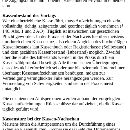
die Zugangsräume und Toiletten. Alle anderen Privaträume bleiben
tabu.
Kassenbestand des Vortags
Wer eine betriebliche Kasse führt, muss Aufzeichnungen einzeln,
vollständig, richtig, zeitgerecht und geordnet täglich vornehmen (§
146, Abs. 1 und 2 AO).
Täglich
ist inzwischen zur gesetzlichen
Pflicht geworden. In der Praxis ist der Nachweis hierüber meistens
nur durch einen Kassensturz, also einem Abgleich des buchmäßigen
Kassenbestands laut Kassenbuch oder Registrierkasse (Sollbestand)
und dem gezählten Kassenbestand (Istbestand) möglich. Zweifel
über die Höhe des Istbestands werden in der Praxis durch ein
Kassenzählprotokoll beseitigt. Alle theoretischen Überlegungen,
dass dies nicht erforderlich sei oder nur bilanzierende Unternehmer
überhaupt Kassenaufzeichnungen benötigen, mögen zur
Verteidigung verunglückter Fälle herangezogen werden. Zur
Vermeidung von Schwierigkeiten sind sie in der Praxis meist
untauglich.
Die erschienenen Amtspersonen werden anhand der vorgelegten
Kassenaufzeichnungen Rückschlüsse darauf ziehen, ob die Kasse
täglich geführt wird.
Kassensturz bei der Kassen-Nachschau
Meistens bitten die Amtspersonen um die Durchführung eines
aktuellen Kassensturzes – wobei sie das Geld des Unternehmens