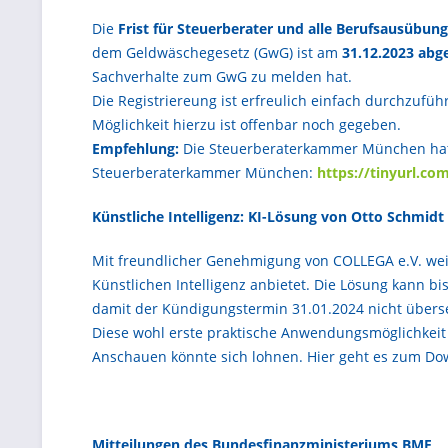
Die
Frist für Steuerberater und alle Berufsausübun
dem Geldwäschegesetz (GwG) ist am
31.12.2023
abg
Sachverhalte zum GwG zu melden hat.
Die Registriereung ist erfreulich einfach durchzuf
Möglichkeit hierzu ist offenbar noch gegeben.
Empfehlung:
Die Steuerberaterkammer München hat ei
Steuerberaterkammer München:
https://tinyurl.c
Künstliche Intelligenz: KI-Lösung von Otto Schmidt
Mit freundlicher Genehmigung von COLLEGA e.V. wei
Künstlichen Intelligenz anbietet. Die Lösung kann bi
damit der Kündigungstermin 31.01.2024 nicht über
Diese wohl erste praktische Anwendungsmöglichkeit d
Anschauen könnte sich lohnen. Hier geht es zum D
Mitteilungen des Bundesfinanzministeriums BMF