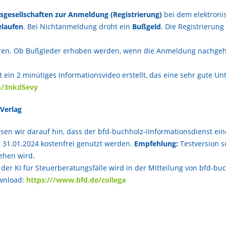
gsgesellschaften zur Anmeldung (Registrierung)
bei dem elektroni
elaufen
. Bei Nichtanmeldung droht ein
Bußgeld
. Die Registrierun
ühren. Ob Bußgleder erhoben werden, wenn die Anmeldung nachgehol
n 2 minütiges Informationsvideo erstellt, das eine sehr gute Unt
om/3nkd5evy
 Verlag
sen wir darauf hin, dass der bfd-buchholz-iInformationsdienst e
s 31.01.2024 kostenfrei genutzt werden.
Empfehlung:
Testversion s
sehen wird.
er KI für Steuerberatungsfälle wird in der Mitteilung von bfd-bu
ownload:
https:///www.bfd.de/collega