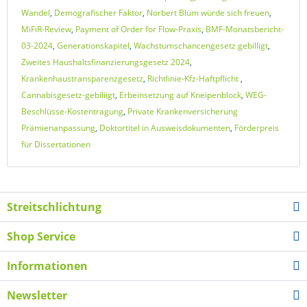
Wandel
,
Demografischer Faktor
,
Norbert Blüm würde sich freuen
,
MiFiR-Review
,
Payment of Order for Flow-Praxis
,
BMF-Monatsbericht-
03-2024
,
Generationskapitel
,
Wachstumschancengesetz gebilligt
,
Zweites Haushaltsfinanzierungsgesetz 2024
,
Krankenhaustransparenzgesetz
,
Richtlinie-Kfz-Haftpflicht
,
Cannabisgesetz-gebiliigt
,
Erbeinsetzung auf Kneipenblock
,
WEG-
Beschlüsse-Kostentragung
,
Private Krankenversicherung
Prämienanpassung
,
Doktortitel in Ausweisdokumenten
,
Förderpreis
für Dissertationen
Streitschlichtung
Shop Service
Informationen
Newsletter