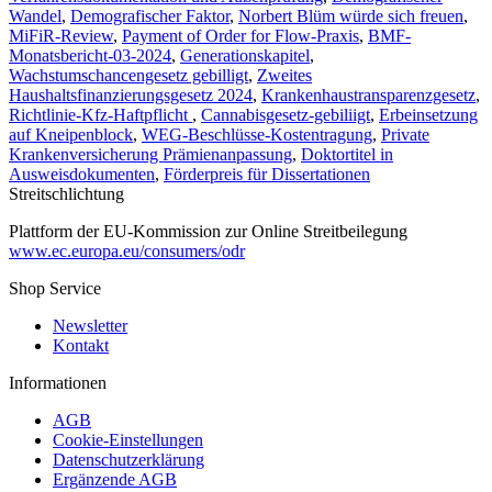
Wandel
,
Demografischer Faktor
,
Norbert Blüm würde sich freuen
,
MiFiR-Review
,
Payment of Order for Flow-Praxis
,
BMF-
Monatsbericht-03-2024
,
Generationskapitel
,
Wachstumschancengesetz gebilligt
,
Zweites
Haushaltsfinanzierungsgesetz 2024
,
Krankenhaustransparenzgesetz
,
Richtlinie-Kfz-Haftpflicht
,
Cannabisgesetz-gebiliigt
,
Erbeinsetzung
auf Kneipenblock
,
WEG-Beschlüsse-Kostentragung
,
Private
Krankenversicherung Prämienanpassung
,
Doktortitel in
Ausweisdokumenten
,
Förderpreis für Dissertationen
Streitschlichtung
Plattform der EU-Kommission zur Online Streitbeilegung
www.ec.europa.eu/consumers/odr
Shop Service
Newsletter
Kontakt
Informationen
AGB
Cookie-Einstellungen
Datenschutzerklärung
Ergänzende AGB