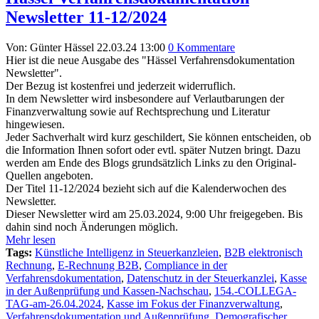
Newsletter 11-12/2024
Von: Günter Hässel
22.03.24 13:00
0 Kommentare
Hier ist die neue Ausgabe des "Hässel Verfahrensdokumentation
Newsletter".
Der Bezug ist kostenfrei und jederzeit widerruflich.
In dem Newsletter wird insbesondere auf Verlautbarungen der
Finanzverwaltung sowie auf Rechtsprechung und Literatur
hingewiesen.
Jeder Sachverhalt wird kurz geschildert, Sie können entscheiden, ob
die Information Ihnen sofort oder evtl. später Nutzen bringt. Dazu
werden am Ende des Blogs grundsätzlich Links zu den Original-
Quellen angeboten.
Der Titel 11-12/2024 bezieht sich auf die Kalenderwochen des
Newsletter.
Dieser Newsletter wird am 25.03.2024, 9:00 Uhr freigegeben. Bis
dahin sind noch Änderungen möglich.
Mehr lesen
Tags:
Künstliche Intelligenz in Steuerkanzleien
,
B2B elektronisch
Rechnung
,
E-Rechnung B2B
,
Compliance in der
Verfahrensdokumentation
,
Datenschutz in der Steuerkanzlei
,
Kasse
in der Außenprüfung und Kassen-Nachschau
,
154.-COLLEGA-
TAG-am-26.04.2024
,
Kasse im Fokus der Finanzverwaltung
,
Verfahrensdokumentation und Außenprüfung
,
Demografischer