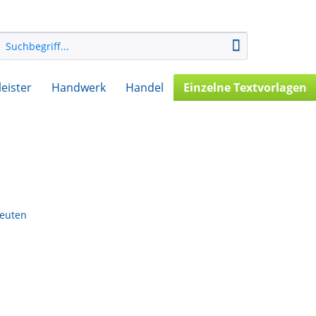
leister
Handwerk
Handel
Einzelne Textvorlagen
peuten