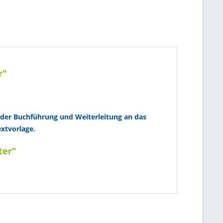
r"
ngder Buchführung und Weiterleitung an das
extvorlage.
ter"