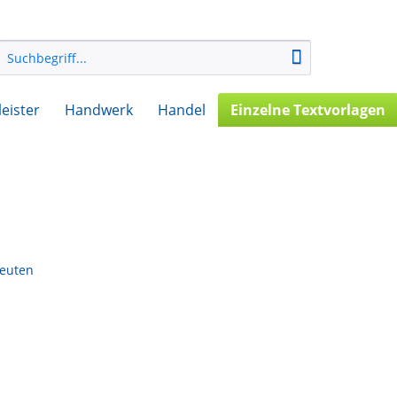
leister
Handwerk
Handel
Einzelne Textvorlagen
peuten