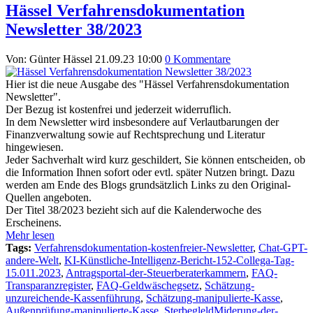
Hässel Verfahrensdokumentation
Newsletter 38/2023
Von: Günter Hässel
21.09.23 10:00
0 Kommentare
Hier ist die neue Ausgabe des "Hässel Verfahrensdokumentation
Newsletter".
Der Bezug ist kostenfrei und jederzeit widerruflich.
In dem Newsletter wird insbesondere auf Verlautbarungen der
Finanzverwaltung sowie auf Rechtsprechung und Literatur
hingewiesen.
Jeder Sachverhalt wird kurz geschildert, Sie können entscheiden, ob
die Information Ihnen sofort oder evtl. später Nutzen bringt. Dazu
werden am Ende des Blogs grundsätzlich Links zu den Original-
Quellen angeboten.
Der Titel 38/2023 bezieht sich auf die Kalenderwoche des
Erscheinens.
Mehr lesen
Tags:
Verfahrensdokumentation-kostenfreier-Newsletter
,
Chat-GPT-
andere-Welt
,
KI-Künstliche-Intelligenz-Bericht-152-Collega-Tag-
15.011.2023
,
Antragsportal-der-Steuerberaterkammern
,
FAQ-
Transparanzregister
,
FAQ-Geldwäschegsetz
,
Schätzung-
unzureichende-Kassenführung
,
Schätzung-manipulierte-Kasse
,
Außenprüfung-manipulierte-Kasse
,
SterbegleldMiderung-der-