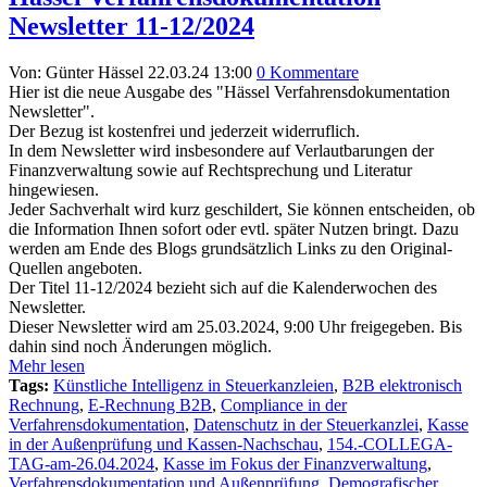
Newsletter 11-12/2024
Von: Günter Hässel
22.03.24 13:00
0 Kommentare
Hier ist die neue Ausgabe des "Hässel Verfahrensdokumentation
Newsletter".
Der Bezug ist kostenfrei und jederzeit widerruflich.
In dem Newsletter wird insbesondere auf Verlautbarungen der
Finanzverwaltung sowie auf Rechtsprechung und Literatur
hingewiesen.
Jeder Sachverhalt wird kurz geschildert, Sie können entscheiden, ob
die Information Ihnen sofort oder evtl. später Nutzen bringt. Dazu
werden am Ende des Blogs grundsätzlich Links zu den Original-
Quellen angeboten.
Der Titel 11-12/2024 bezieht sich auf die Kalenderwochen des
Newsletter.
Dieser Newsletter wird am 25.03.2024, 9:00 Uhr freigegeben. Bis
dahin sind noch Änderungen möglich.
Mehr lesen
Tags:
Künstliche Intelligenz in Steuerkanzleien
,
B2B elektronisch
Rechnung
,
E-Rechnung B2B
,
Compliance in der
Verfahrensdokumentation
,
Datenschutz in der Steuerkanzlei
,
Kasse
in der Außenprüfung und Kassen-Nachschau
,
154.-COLLEGA-
TAG-am-26.04.2024
,
Kasse im Fokus der Finanzverwaltung
,
Verfahrensdokumentation und Außenprüfung
,
Demografischer