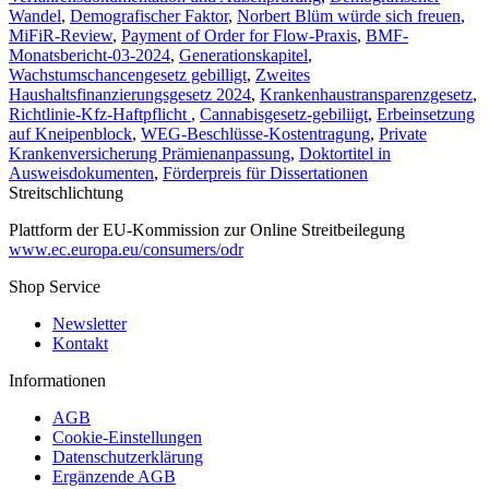
Wandel
,
Demografischer Faktor
,
Norbert Blüm würde sich freuen
,
MiFiR-Review
,
Payment of Order for Flow-Praxis
,
BMF-
Monatsbericht-03-2024
,
Generationskapitel
,
Wachstumschancengesetz gebilligt
,
Zweites
Haushaltsfinanzierungsgesetz 2024
,
Krankenhaustransparenzgesetz
,
Richtlinie-Kfz-Haftpflicht
,
Cannabisgesetz-gebiliigt
,
Erbeinsetzung
auf Kneipenblock
,
WEG-Beschlüsse-Kostentragung
,
Private
Krankenversicherung Prämienanpassung
,
Doktortitel in
Ausweisdokumenten
,
Förderpreis für Dissertationen
Streitschlichtung
Plattform der EU-Kommission zur Online Streitbeilegung
www.ec.europa.eu/consumers/odr
Shop Service
Newsletter
Kontakt
Informationen
AGB
Cookie-Einstellungen
Datenschutzerklärung
Ergänzende AGB