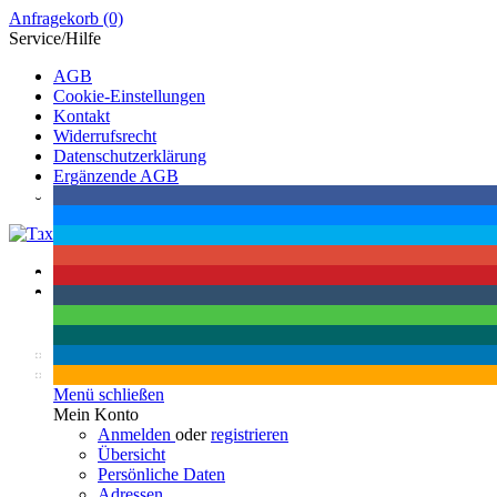
Anfragekorb
(0)
Service/Hilfe
AGB
Cookie-Einstellungen
Kontakt
Widerrufsrecht
Datenschutzerklärung
Ergänzende AGB
Impressum
Menü
Suchen
Suchen
Mein Konto
Menü schließen
Mein Konto
Anmelden
oder
registrieren
Übersicht
Persönliche Daten
Adressen