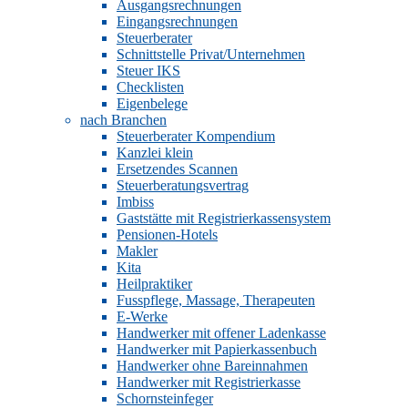
Ausgangsrechnungen
Eingangsrechnungen
Steuerberater
Schnittstelle Privat/Unternehmen
Steuer IKS
Checklisten
Eigenbelege
nach Branchen
Steuerberater Kompendium
Kanzlei klein
Ersetzendes Scannen
Steuerberatungsvertrag
Imbiss
Gaststätte mit Registrierkassensystem
Pensionen-Hotels
Makler
Kita
Heilpraktiker
Fusspflege, Massage, Therapeuten
E-Werke
Handwerker mit offener Ladenkasse
Handwerker mit Papierkassenbuch
Handwerker ohne Bareinnahmen
Handwerker mit Registrierkasse
Schornsteinfeger