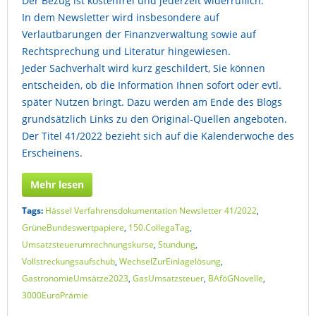
Der Bezug ist kostenfrei und jederzeit widerruflich.
In dem Newsletter wird insbesondere auf
Verlautbarungen der Finanzverwaltung sowie auf
Rechtsprechung und Literatur hingewiesen.
Jeder Sachverhalt wird kurz geschildert, Sie können
entscheiden, ob die Information Ihnen sofort oder evtl.
später Nutzen bringt. Dazu werden am Ende des Blogs
grundsätzlich Links zu den Original-Quellen angeboten.
Der Titel 41/2022 bezieht sich auf die Kalenderwoche des
Erscheinens.
Mehr lesen
Tags:
Hässel Verfahrensdokumentation Newsletter 41/2022
,
GrüneBundeswertpapiere
,
150.CollegaTag
,
Umsatzsteuerumrechnungskurse
,
Stundung
,
Vollstreckungsaufschub
,
WechselZurEinlagelösung
,
GastronomieUmsätze2023
,
GasUmsatzsteuer
,
BAföGNovelle
,
3000EuroPrämie